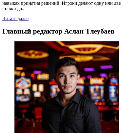
навыках принятия решений. Игроки делают одну или две
ставки до...
Читать далее
Главный редактор Аслан Тлеубаев