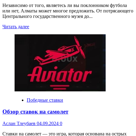
Независимо от того, являетесь ли вы поклонником футбола
или нет, Алматы может многое предложить. От потрясающего
Центрального государственного музея до...
Читать далее
Победные ставки
Обзор ставок на самолет
Аслан Тлеубаев
04.09.2024
0
Ставки на самолет — это игра, которая основана на острых